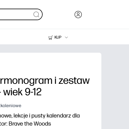
KUP
Tusze i tonery
Drukarki do domu
armonogram i zestaw
 wiek 9-12
szkoleniowe
owe, lekcje i pusty kalendarz dla
autor: Brave the Woods