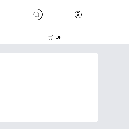
KUP
Tusze i tonery
Drukarki do domu