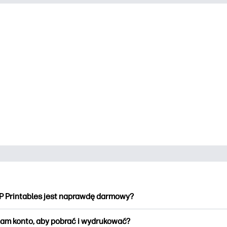
P Printables jest naprawdę darmowy?
intables oferuje ponad 2500 materiałów do wydrukowania do po
am konto, aby pobrać i wydrukować?
kowania. Przeglądaj popularne kolorowanki, zabawne arkusze do