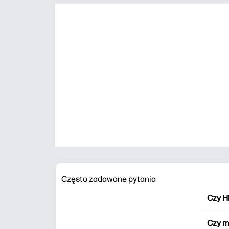
Często zadawane pytania
Czy H
HP Pr
Czy m
wydru