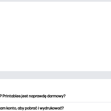
P Printables jest naprawdę darmowy?
intables oferuje ponad 2500 materiałów do wydrukowania do po
am konto, aby pobrać i wydrukować?
kowania. Przeglądaj popularne kolorowanki, zabawne arkusze do