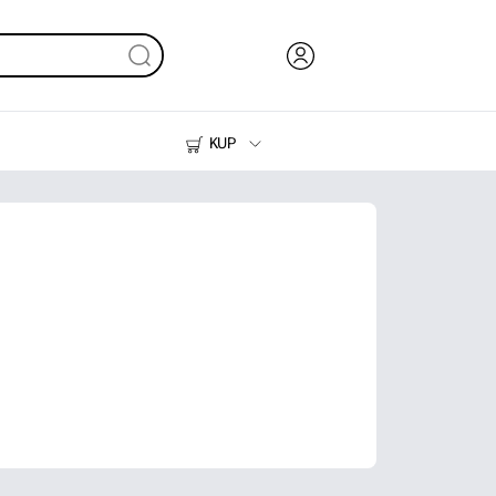
KUP
Tusze i tonery
Drukarki do domu