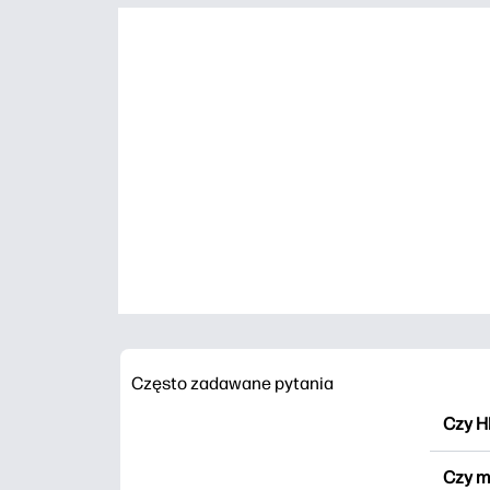
Często zadawane pytania
Czy H
HP Pr
Czy m
wydru