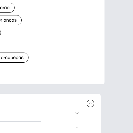
verão
Crianças
ra-cabeças
 download e
das de aprendizagem,