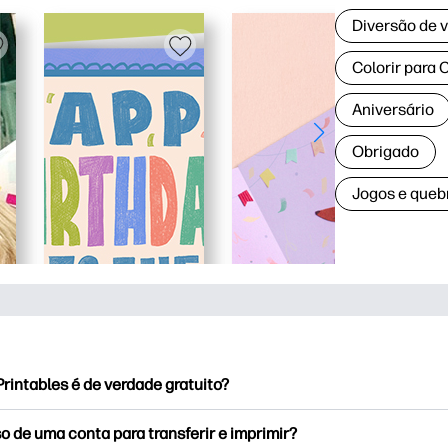
Diversão de 
Colorir para 
Aniversário
Obrigado
Jogos e queb
rintables é de verdade gratuito?
Printables oferece mais de 2.500 impressoras de cortesia para
o de uma conta para transferir e imprimir?
são. Explore páginas para colorir populares, planilhas diverti