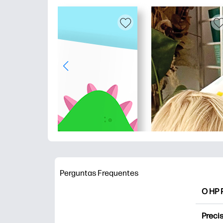
Perguntas Frequentes
O HP P
O HP 
Precis
impres