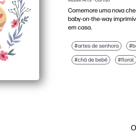
Comemore uma nova cheg
baby-on-the-way imprimíve
em casa.
Porque é que funciona:
Imprima, dobre e assin
#artes de senhora
#b
A frente sem texto perm
#chá de bebé
#floral
Ótimo para chás de bebé
Obras de arte nítidas 
O