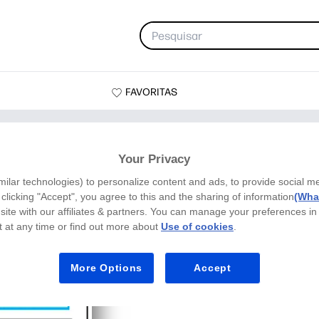
FAVORITAS
ervescente
Your Privacy
milar technologies) to personalize content and ads, to provide social m
y clicking "Accept", you agree to this and the sharing of information
(What
site with our affiliates & partners. You can manage your preferences in
 at any time or find out more about
Use of cookies
.
Experiência d
More Options
Accept
Efervescente