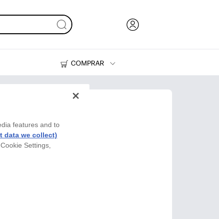
COMPRAR
HP Tank
Tinteiros e Toner
edia features and to
 data we collect)
 Cookie Settings,
e Espuma