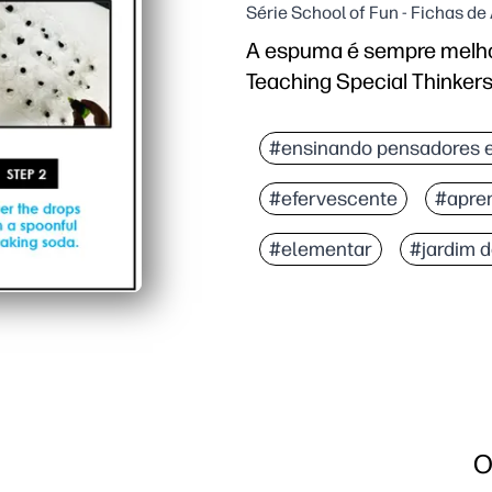
Série School of Fun - Fichas d
A espuma é sempre melhor
Teaching Special Thinker
#ensinando pensadores e
#efervescente
#apre
#elementar
#jardim d
O