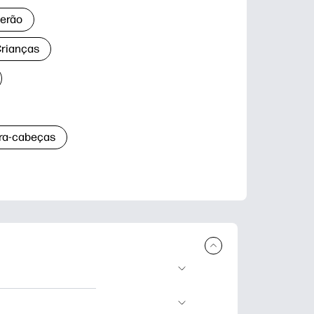
verão
Crianças
ra-cabeças
 download e
das de aprendizagem,