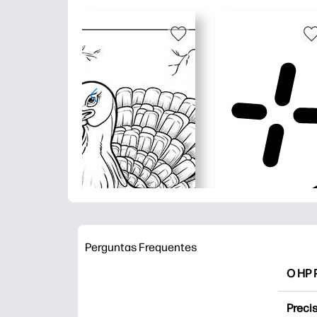
Perguntas Frequentes
O HP P
O HP 
Precis
impres