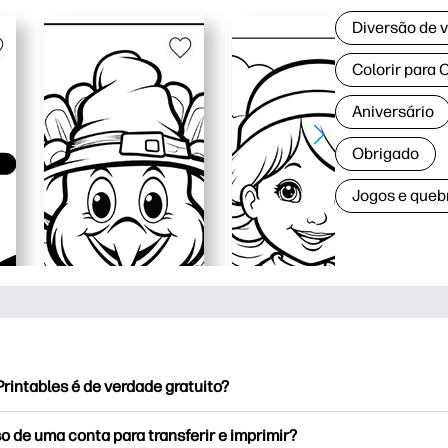
Diversão de 
Colorir para 
Aniversário
Obrigado
Jogos e queb
rintables é de verdade gratuito?
Printables oferece mais de 2.500 impressoras de cortesia para
o de uma conta para transferir e imprimir?
são. Explore páginas para colorir populares, planilhas diverti