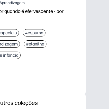
e Aprendizagem
 quando é efervescente - por
s
speciais
#espuma
ndizagem
#planilha
e infância
utras coleções