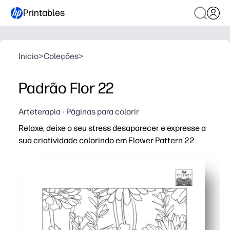
Printables
Inicio
>
Coleções
>
Padrão Flor 22
Arteterapia - Páginas para colorir
Relaxe, deixe o seu stress desaparecer e expresse a
sua criatividade colorindo em Flower Pattern 22
Porque é que funciona:
Print-and-go - precisa de preparação zero e apenas giz 
Acalma mentes ocupadas - perfeito para rupturas cere
Constrói foco e controlo do motor fino, ao mesmo tempo
O design de página única economiza tinta e tempo - óti