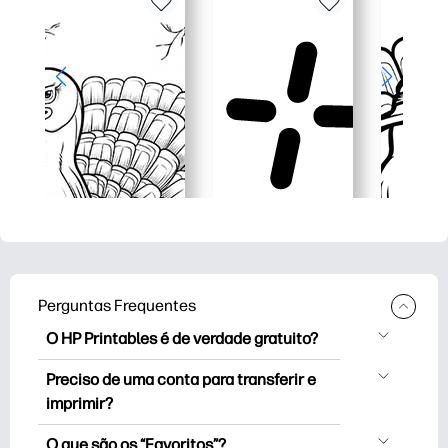
Perguntas Frequentes
O HP Printables é de verdade gratuito?
O HP Printables oferece mais de 2.500
Preciso de uma conta para transferir e
impressoras de cortesia para download
imprimir?
e impressão. Explore páginas para colorir
Pode explorar e imprimir sem criar uma
populares, planilhas divertidas de
O que são os “Favoritos”?