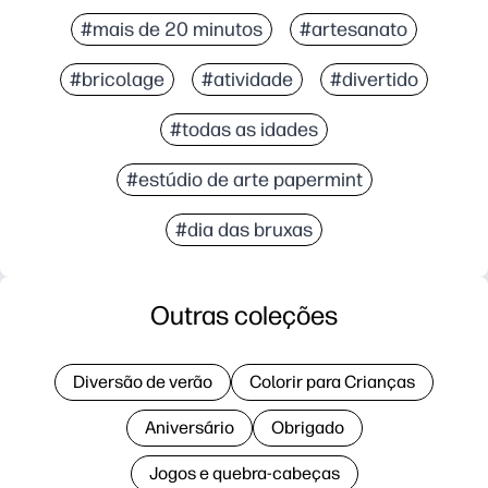
#mais de 20 minutos
#artesanato
#bricolage
#atividade
#divertido
#todas as idades
#estúdio de arte papermint
#dia das bruxas
Outras coleções
Diversão de verão
Colorir para Crianças
Aniversário
Obrigado
Jogos e quebra-cabeças