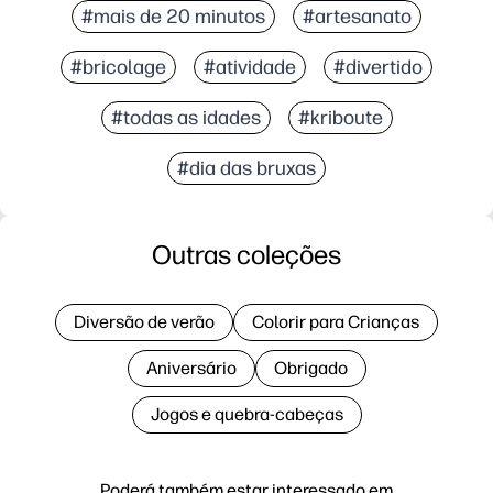
#mais de 20 minutos
#artesanato
#bricolage
#atividade
#divertido
#todas as idades
#kriboute
#dia das bruxas
Outras coleções
Diversão de verão
Colorir para Crianças
Aniversário
Obrigado
Jogos e quebra-cabeças
Poderá também estar interessado em