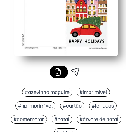
Prático para dias ocupados - ideal para saudações de 
#azevinho maguire
#imprimível
#hp imprimível
#cartão
#feriados
#comemorar
#natal
#árvore de natal