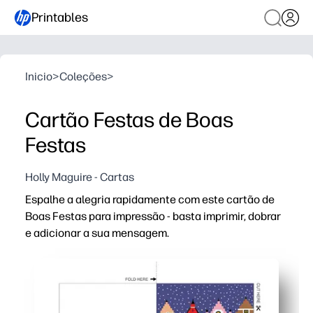
Printables
Inicio
>
Coleções
>
Cartão Festas de Boas
Festas
Holly Maguire - Cartas
Espalhe a alegria rapidamente com este cartão de
Boas Festas para impressão - basta imprimir, dobrar
e adicionar a sua mensagem.
Porque é que funciona:
Preparação zero - pronto em minutos a partir da sua i
Toque pessoal - as crianças podem colorir, rabiscar ou
Imprima o que precisa - perfeito para colegas de classe,