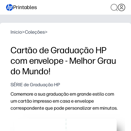
Printables
Inicio
>
Coleções
>
Cartão de Graduação HP
com envelope - Melhor Grau
do Mundo!
SÉRIE de Graduação HP
Comemore a sua graduação em grande estilo com
um cartão impresso em casa e envelope
correspondente que pode personalizar em minutos.
Porque é que funciona:
Rápido e sem complicações - descarregue, imprima, dob
Arte festiva de formatura e layout limpo mantém os h