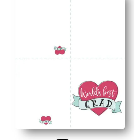
Modelo de envelope correspondente incluído - corte, do
Projetado para impressoras domésticas - usa papel e t