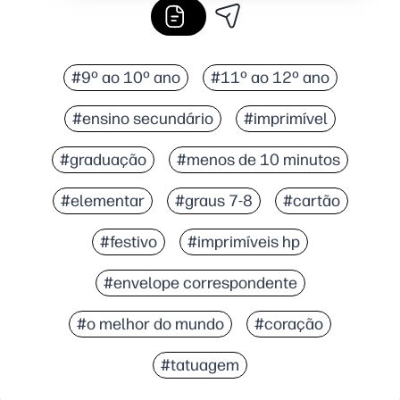
#9º ao 10º ano
#11º ao 12º ano
#ensino secundário
#imprimível
#graduação
#menos de 10 minutos
#elementar
#graus 7-8
#cartão
#festivo
#imprimíveis hp
#envelope correspondente
#o melhor do mundo
#coração
#tatuagem