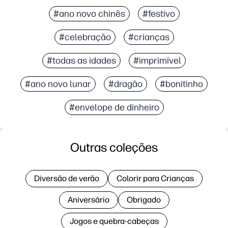
#ano novo chinês
#festivo
#celebração
#crianças
#todas as idades
#imprimível
#ano novo lunar
#dragão
#bonitinho
#envelope de dinheiro
Outras coleções
Diversão de verão
Colorir para Crianças
Aniversário
Obrigado
Jogos e quebra-cabeças