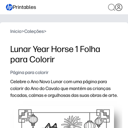
Printables
Inicio
>
Coleções
>
Lunar Year Horse 1 Folha
para Colorir
Página para colorir
Celebre o Ano Novo Lunar com uma página para
colorir do Ano do Cavalo que mantém as crianças
focadas, calmas e orgulhosas das suas obras de arte.
Porque é que funciona:
Print and Go - basta fazer o download, clicar em imprim
Constrói habilidades - fortalece o controle motor fino,
Desperta a curiosidade cultural - explore os animais do