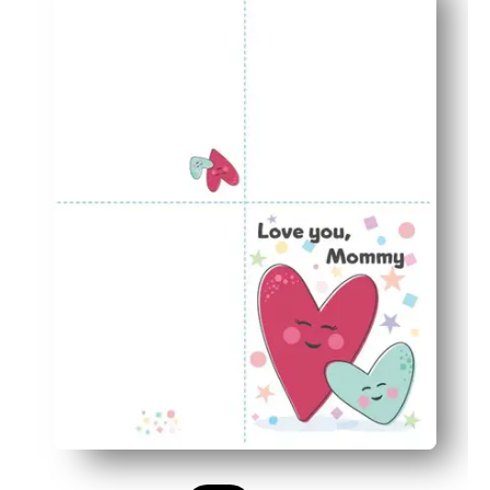
As crianças adoram personalizar - adicione rabiscos, 
Um design, muitos momentos - perfeito para aniversário