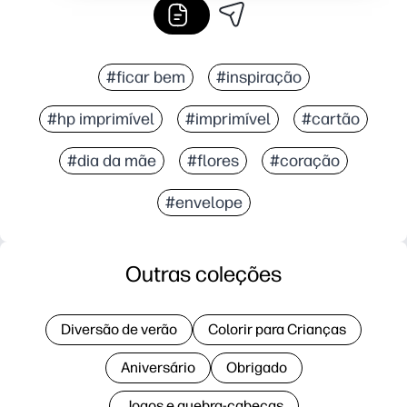
#ficar bem
#inspiração
#hp imprimível
#imprimível
#cartão
#dia da mãe
#flores
#coração
#envelope
Outras coleções
Diversão de verão
Colorir para Crianças
Aniversário
Obrigado
Jogos e quebra-cabeças