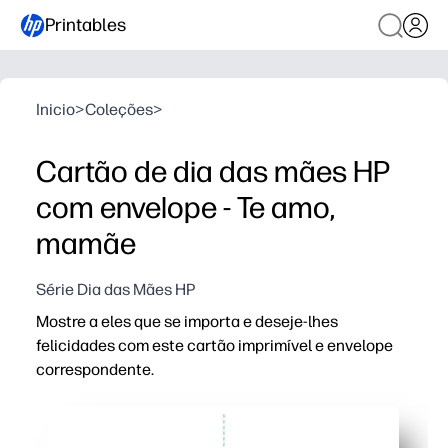
Printables
Inicio
>
Coleções
>
Cartão de dia das mães HP
com envelope - Te amo,
mamãe
Série Dia das Mães HP
Mostre a eles que se importa e deseje-lhes
felicidades com este cartão imprimível e envelope
correspondente.
Porque é que funciona:
Imprima em papel padrão e monte em minutos - sem sup
O envelope correspondente dá ao seu cartão um acaba