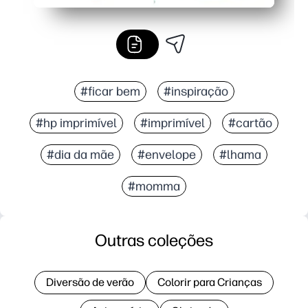
#ficar bem
#inspiração
#hp imprimível
#imprimível
#cartão
#dia da mãe
#envelope
#lhama
#momma
Outras coleções
Diversão de verão
Colorir para Crianças