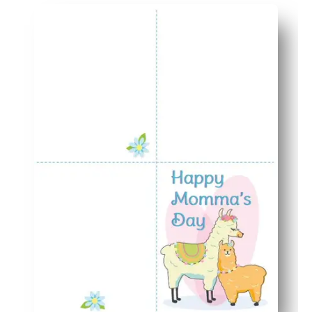
Poupança de tempo - pule a loja e faça um cartão de m
Zero fuss - imprima em papel padrão, depois corte, dobr
Envolva as crianças - deixe as mãozinhas adicionarem 
Olhar polido - o envelope correspondente mantém a su