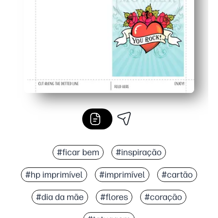
Impressor-perfect - design limpo imprime de forma nít
#ficar bem
#inspiração
#hp imprimível
#imprimível
#cartão
#dia da mãe
#flores
#coração