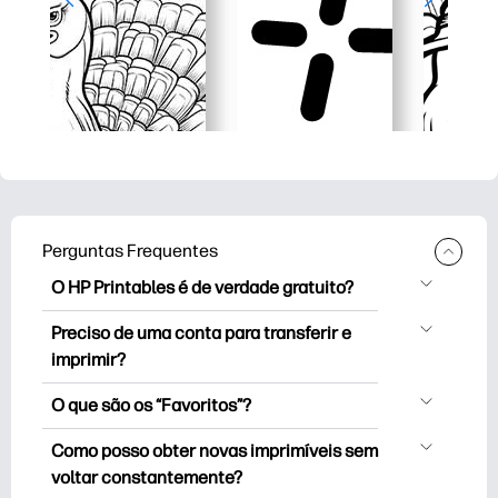
Perguntas Frequentes
O HP Printables é de verdade gratuito?
O HP Printables oferece mais de 2.500
Preciso de uma conta para transferir e
impressoras de cortesia para download
imprimir?
e impressão. Explore páginas para colorir
Pode explorar e imprimir sem criar uma
populares, planilhas divertidas de
O que são os “Favoritos”?
conta. Mas inicie sessão ajuda-o a
aprendizagem, artesanato e cartões
Favoritos é o seu arquivo pessoal de
guardar as suas impressões favoritos e
Como posso obter novas imprimíveis sem
para eventos especiais, planejadores,
imprimíveis favoritos. Quando pretender
encontrá-los facilmente em “Favoritos”.
voltar constantemente?
calendários e muito mais.
marcar/guardar qualquer material