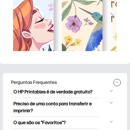
Perguntas Frequentes
O HP Printables é de verdade gratuito?
O HP Printables oferece mais de 2.500
Preciso de uma conta para transferir e
impressoras de cortesia para download
imprimir?
e impressão. Explore páginas para colorir
Pode explorar e imprimir sem criar uma
populares, planilhas divertidas de
O que são os “Favoritos”?
conta. Mas inicie sessão ajuda-o a
aprendizagem, artesanato e cartões