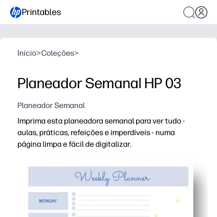
Printables
Inicio
>
Coleções
>
Planeador Semanal HP 03
Planeador Semanal
Imprima esta planeadora semanal para ver tudo -
aulas, práticas, refeições e imperdíveis - numa
página limpa e fácil de digitalizar.
Porque é que funciona:
Print-and-go - faça o download, imprima e comece a o
Instantâneo semanal - espaço livre para cada dia mais
Familiar e sala de aula - ajude as crianças a acompanh
Visor flexível - coloque no frigorífico, coloque num prot