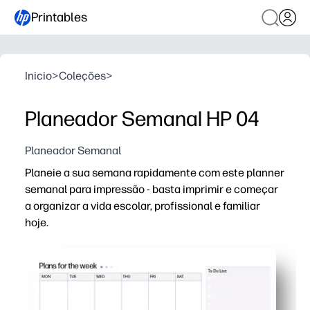
Printables
Inicio
>
Coleções
>
Planeador Semanal HP 04
Planeador Semanal
Planeie a sua semana rapidamente com este planner
semanal para impressão - basta imprimir e começar
a organizar a vida escolar, profissional e familiar
hoje.
Porque é que funciona:
O layout Print-and-Go poupa-lhe tempo - sem aplicaçõ
Caixas limpas e espaçosas para cada dia tornam os hor
O formato sem data funciona para qualquer semana - c