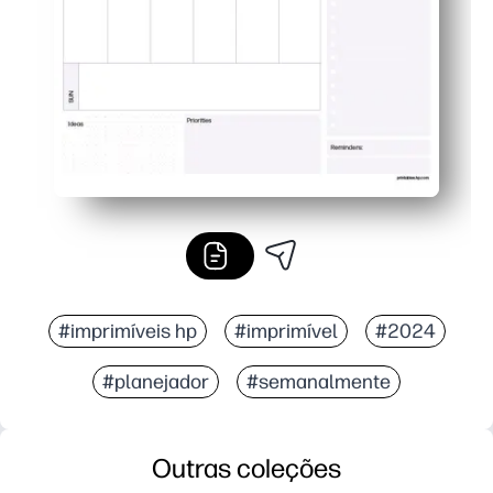
Perfeito para famílias e salas de aula - poste na gelade
#imprimíveis hp
#imprimível
#2024
#planejador
#semanalmente
Outras coleções