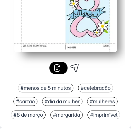
A arte nítida da Margarida estoura-se em papel padrão
#menos de 5 minutos
#celebração
#cartão
#dia da mulher
#mulheres
#8 de março
#margarida
#imprimível