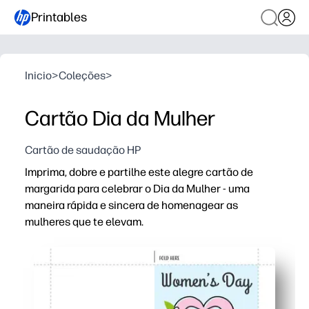
Printables
Inicio
>
Coleções
>
Cartão Dia da Mulher
Cartão de saudação HP
Imprima, dobre e partilhe este alegre cartão de
margarida para celebrar o Dia da Mulher - uma
maneira rápida e sincera de homenagear as
mulheres que te elevam.
Porque é que funciona:
Recebem uma saudação sem preparação - basta imprimir
As crianças mantêm-se envolvidas - podem adicionar m
Funciona em qualquer lugar que celebre - perfeito para 