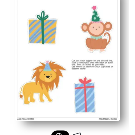
Uso flexível - cupcakes de topo, lanches de espeto, tr
Atualização fácil - eleva instantaneamente cupcakes e