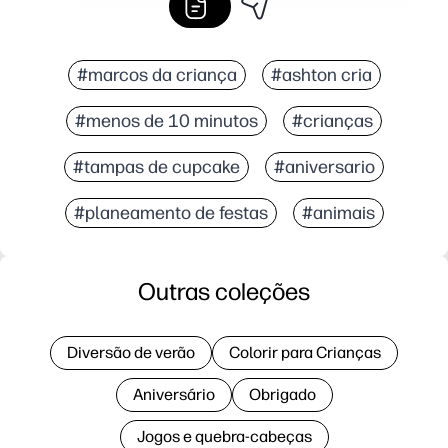
#marcos da criança
#ashton cria
#menos de 10 minutos
#crianças
#tampas de cupcake
#aniversario
#planeamento de festas
#animais
Outras coleções
Diversão de verão
Colorir para Crianças
Aniversário
Obrigado
Jogos e quebra-cabeças