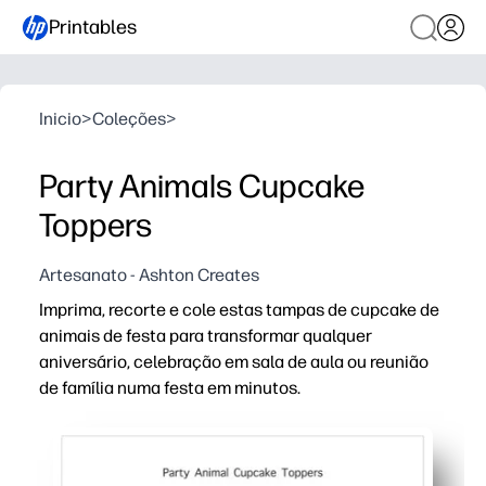
Printables
Inicio
>
Coleções
>
Party Animals Cupcake
Toppers
Artesanato - Ashton Creates
Imprima, recorte e cole estas tampas de cupcake de
animais de festa para transformar qualquer
aniversário, celebração em sala de aula ou reunião
de família numa festa em minutos.
Porque é que funciona:
Pronto em minutos - basta imprimir em cartolina, cortar
A arte de animais de festa que agrada às crianças adic