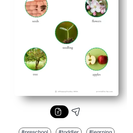
#preschool
#toddler
#learning