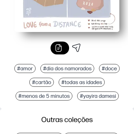
#amor
#dia dos namorados
#doce
#cartão
#todas as idades
#menos de 5 minutos
#yayira damesi
Outras coleções