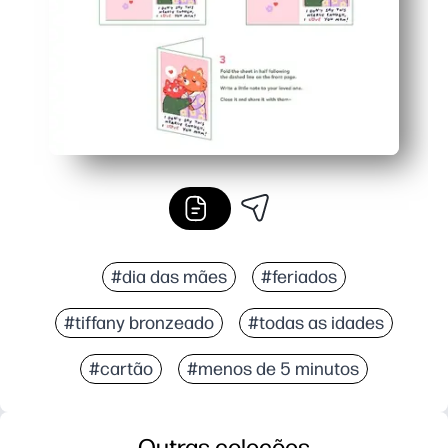
#dia das mães
#feriados
#tiffany bronzeado
#todas as idades
#cartão
#menos de 5 minutos
Outras coleções