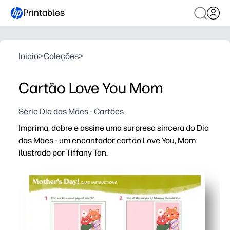
Printables
Inicio
>
Coleções
>
Cartão Love You Mom
Série Dia das Mães - Cartões
Imprima, dobre e assine uma surpresa sincera do Dia
das Mães - um encantador cartão Love You, Mom
ilustrado por Tiffany Tan.
Porque é que funciona:
Conveniência sem preparação - basta imprimir em papel
Perfeito para famílias e salas de aula - uma atividade
Fácil de personalizar - adicione a sua mensagem, rabi
Bonita e pronta para presentes - a arte polida oferec