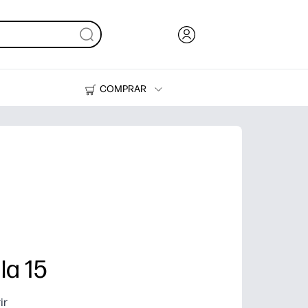
COMPRAR
HP Tank
Tinteiros e Toner
a 15
ir