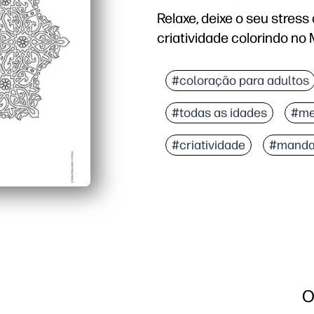
Relaxe, deixe o seu stres
criatividade colorindo no
Porque é que funciona:
Sem preparação - basta 
#coloração para adultos
Incentiva o foco e o te
#todas as idades
#me
Constrói controle motor
Reutilizável e flexível 
#criatividade
#manda
O