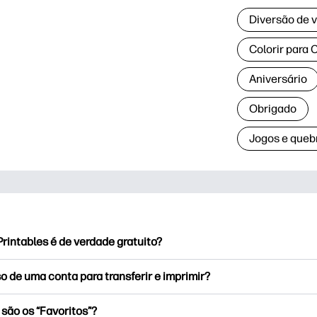
Diversão de 
Colorir para 
Aniversário
Obrigado
Jogos e queb
rintables é de verdade gratuito?
Printables oferece mais de 2.500 impressoras de cortesia para
o de uma conta para transferir e imprimir?
são. Explore páginas para colorir populares, planilhas diverti
nato e cartões para eventos especiais, planejadores, calendári
xplorar e imprimir sem criar uma conta. Mas inicie sessão ajud
são os “Favoritos”?