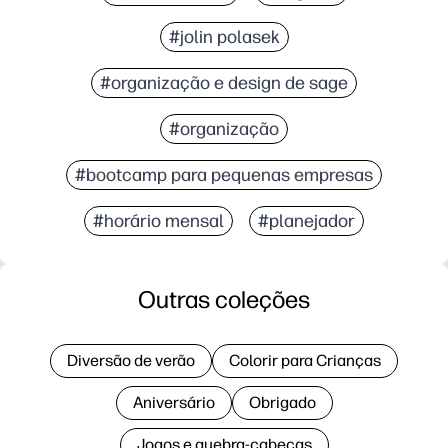
#jolin polasek
#organização e design de sage
#organização
#bootcamp para pequenas empresas
#horário mensal
#planejador
Outras coleções
Diversão de verão
Colorir para Crianças
Aniversário
Obrigado
Jogos e quebra-cabeças