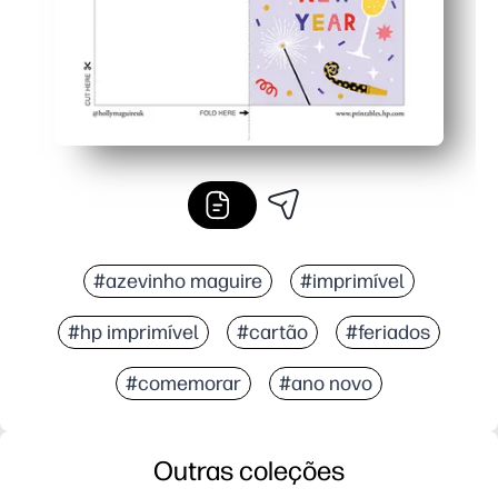
#azevinho maguire
#imprimível
#hp imprimível
#cartão
#feriados
#comemorar
#ano novo
Outras coleções