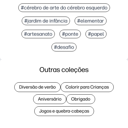
#cérebro de arte do cérebro esquerdo
#jardim de infância
#elementar
#artesanato
#ponte
#papel
#desafio
Outras coleções
Diversão de verão
Colorir para Crianças
Aniversário
Obrigado
Jogos e quebra-cabeças