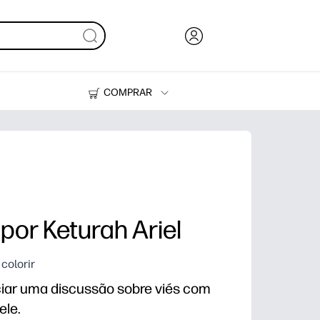
COMPRAR
HP Tank
Tinteiros e Toner
 por Keturah Ariel
colorir
niciar uma discussão sobre viés com
ele.