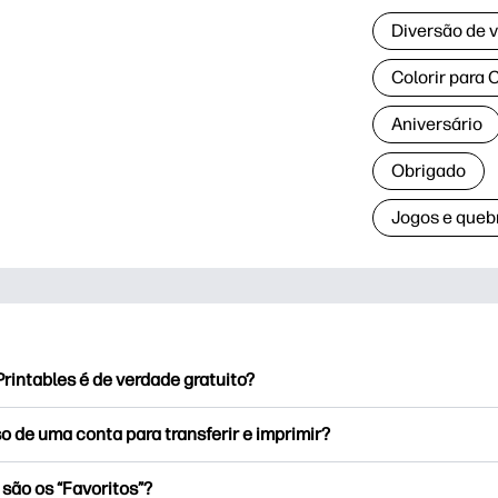
Diversão de 
Colorir para 
Aniversário
Obrigado
Jogos e queb
rintables é de verdade gratuito?
Printables oferece mais de 2.500 impressoras de cortesia para
o de uma conta para transferir e imprimir?
são. Explore páginas para colorir populares, planilhas diverti
nato e cartões para eventos especiais, planejadores, calendári
xplorar e imprimir sem criar uma conta. Mas inicie sessão ajud
são os “Favoritos”?