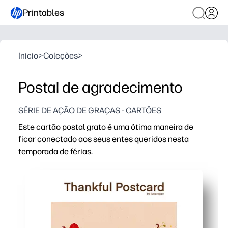
Printables
Inicio
>
Coleções
>
Postal de agradecimento
SÉRIE DE AÇÃO DE GRAÇAS - CARTÕES
Este cartão postal grato é uma ótima maneira de
ficar conectado aos seus entes queridos nesta
temporada de férias.
Porque é que funciona:
Receba uma atividade sem preparação - imprima, recort
Os seus filhos praticam gratidão e caligrafia enquanto
Pode usá-lo em qualquer lugar - centros de sala de aula,
Design festivo e adequado para crianças faz os avós, a