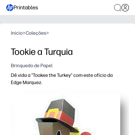
Printables
Inicio
>
Coleções
>
Tookie a Turquia
Brinquedo de Papel
Dê vida a “Tookee the Turkey” com este ofício da
Edge Marquez.
Porque é que funciona:
Pode fazer impressão e ir - basta cortar, dobrar e cola
Os seus filhos ficam envolvidos com um charmoso pers
Desenvolvem-se habilidades motoras finas, focalizam-
Recebem uma decoração festiva para mesas, prateleiras