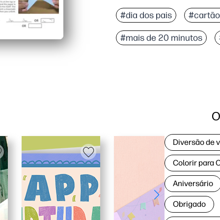
#dia dos pais
#cartão
#mais de 20 minutos
O
Diversão de 
Colorir para 
Aniversário
Obrigado