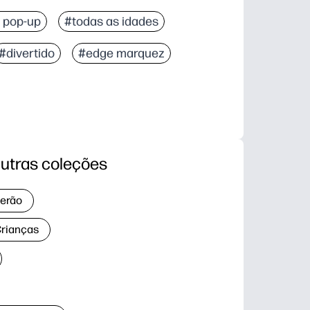
 pop-up
#todas as idades
#divertido
#edge marquez
utras coleções
verão
Crianças