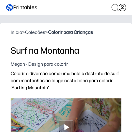
Printables
Inicio
>
Coleções
>
Colorir para Crianças
Surf na Montanha
Megan - Design para colorir
Colorir a diversão como uma baleia desfruta do surf
com montanhas ao longe nesta folha para colorir
'Surfing Mountain'.
Porque é que funciona:
Está pronto em segundos com uma página de impressão
Desperta a criatividade e a narrativa com uma cena lúd
Constrói capacidades motoras finas e concentra-se enq
O formato de página única com pouca tinta é fácil de par