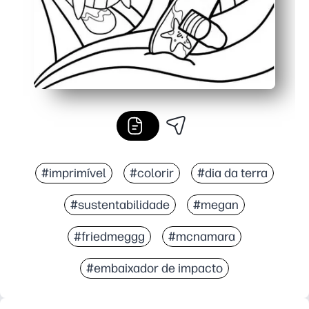
#imprimível
#colorir
#dia da terra
#sustentabilidade
#megan
#friedmeggg
#mcnamara
#embaixador de impacto