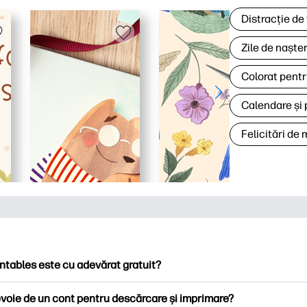
Distracție de
Zile de naște
Colorat pentr
Calendare și 
Felicitări de
ntables este cu adevărat gratuit?
ntables oferă peste 2.500 de imprimabile gratuite pentru descă
voie de un cont pentru descărcare și imprimare?
ați pagini de colorat populare, foi de lucru distractive de învățare,