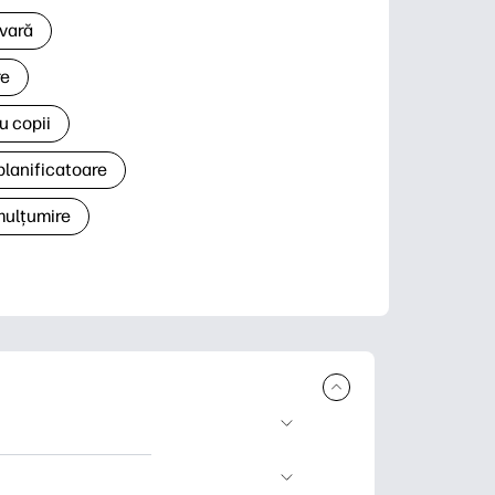
 vară
re
u copii
planificatoare
 mulțumire
rcare și imprimare.
 știri și cărți