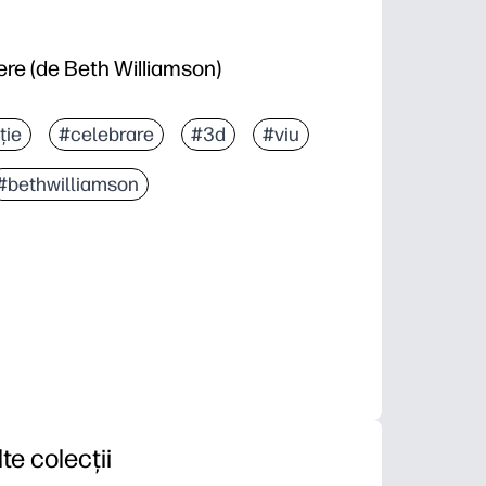
re (de Beth Williamson)
ție
#celebrare
#3d
#viu
#bethwilliamson
lte colecții