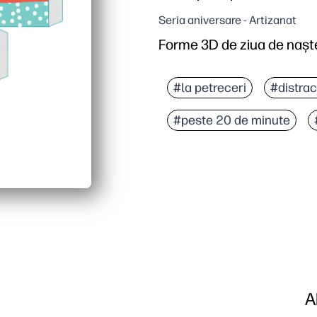
Seria aniversare - Artizanat
Forme 3D de ziua de naște
#la petreceri
#distrac
#peste 20 de minute
A