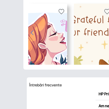
Întrebări frecvente
HP Pri
HP Pri
Am ne
Explor