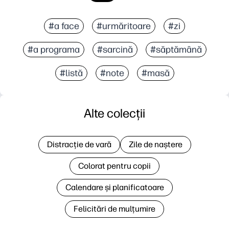
#a face
#urmăritoare
#zi
#a programa
#sarcină
#săptămână
#listă
#note
#masă
Alte colecții
Distracție de vară
Zile de naștere
Colorat pentru copii
Calendare și planificatoare
Felicitări de mulțumire