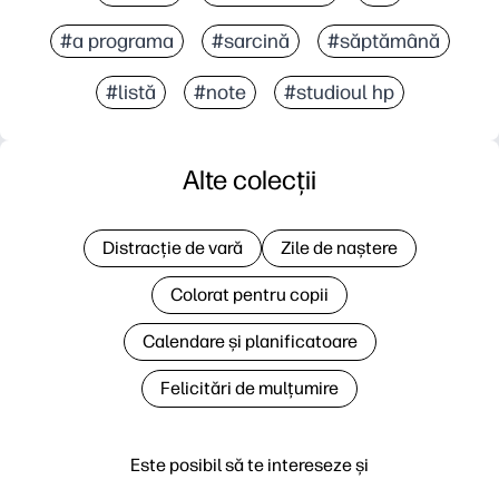
#a programa
#sarcină
#săptămână
#listă
#note
#studioul hp
Alte colecții
Distracție de vară
Zile de naștere
Colorat pentru copii
Calendare și planificatoare
Felicitări de mulțumire
Este posibil să te intereseze și