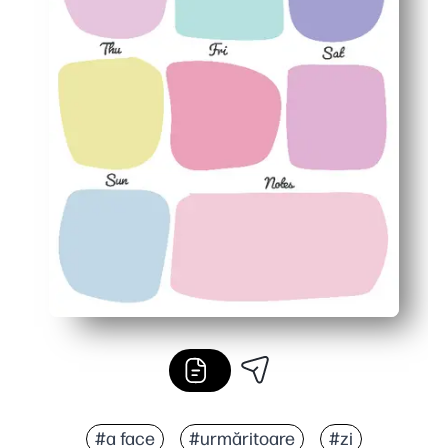
#a face
#urmăritoare
#zi