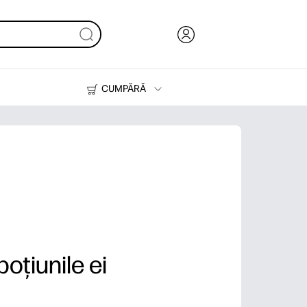
CUMPĂRĂ
Cerneală & Toner
Imprimante
poțiunile ei