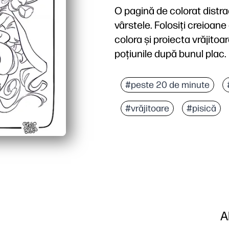
O pagină de colorat distr
vârstele. Folosiți creioan
colora și proiecta vrăjito
poțiunile după bunul plac.
#peste 20 de minute
#vrăjitoare
#pisică
A