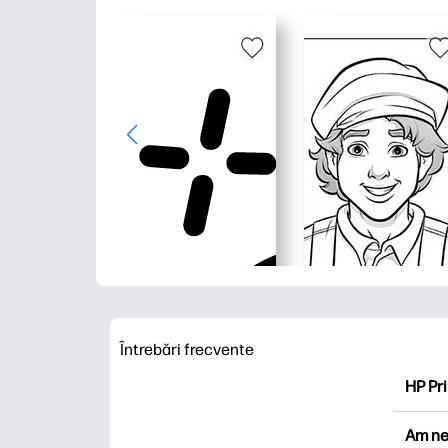
Întrebări frecvente
HP Pri
HP Pri
Am ne
Explor