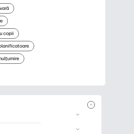
 vară
re
u copii
planificatoare
 mulțumire
rcare și imprimare.
 știri și cărți