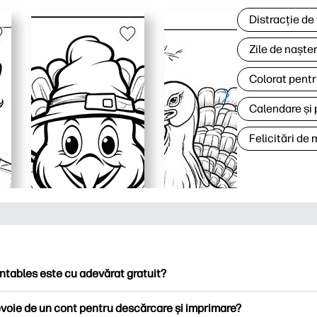
Distracție de
Zile de naște
Colorat pentr
Calendare și 
Felicitări de
ntables este cu adevărat gratuit?
ntables oferă peste 2.500 de imprimabile gratuite pentru descă
voie de un cont pentru descărcare și imprimare?
ați pagini de colorat populare, foi de lucru distractive de învățare,