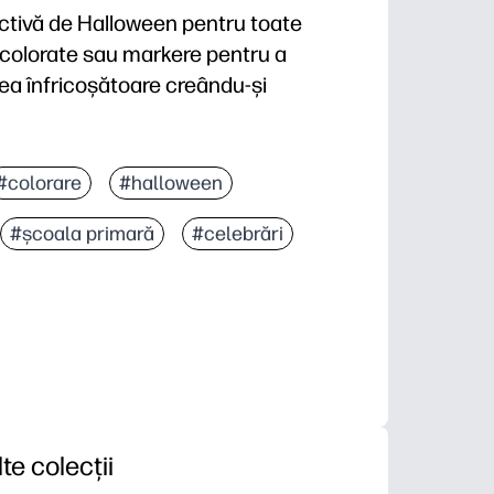
activă de Halloween pentru toate
e colorate sau markere pentru a
area înfricoșătoare creându-și
#colorare
#halloween
#școala primară
#celebrări
lte colecții