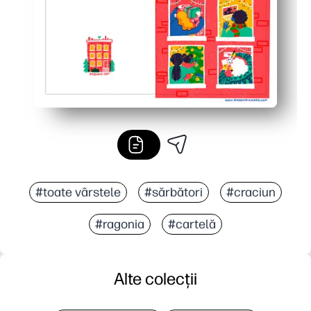
#toate vârstele
#sărbători
#craciun
#ragonia
#cartelă
Alte colecții