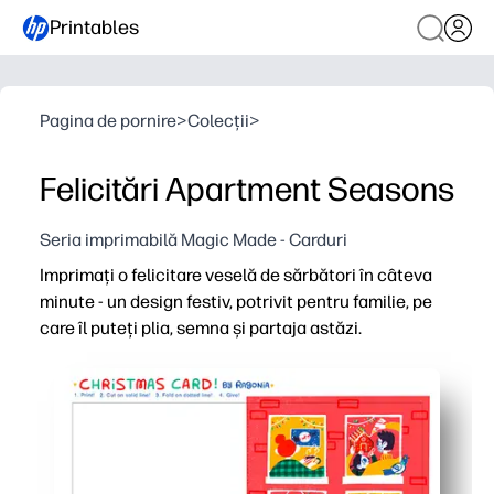
Printables
Pagina de pornire
>
Colecții
>
Felicitări Apartment Seasons
Seria imprimabilă Magic Made - Carduri
Imprimați o felicitare veselă de sărbători în câteva
minute - un design festiv, potrivit pentru familie, pe
care îl puteți plia, semna și partaja astăzi.
De ce funcționează:
Comoditate fără pregătire - trebuie doar să imprimați pe 
Prietenos pentru copii și personal - adăugați nume, not
Pregătită pentru clasă și acasă - perfect pentru mulțumir
Rezultate fiabile - imprimeuri clare și colorate acasă or