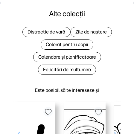
Alte colecții
Distracție de vară
Zile de naștere
Colorat pentru copii
Calendare și planificatoare
Felicitări de mulțumire
Este posibil să te intereseze și