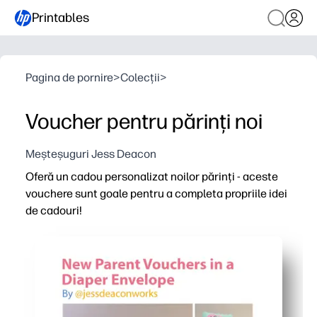
Printables
Pagina de pornire
>
Colecții
>
Voucher pentru părinți noi
Meșteșuguri Jess Deacon
Oferă un cadou personalizat noilor părinți - aceste
vouchere sunt goale pentru a completa propriile idei
de cadouri!
De ce funcționează:
Gata în câteva minute - imprimați, tăiați, pliați și ați ter
Alegeți promisiunile care contează cel mai mult - mese, 
Plicul drăguț în formă de scutec păstrează toate vouch
Suport practic, fără dezordine, pe care îl vor folosi de fap