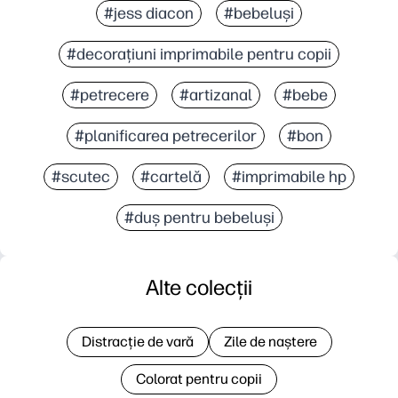
#jess diacon
#bebeluși
#decorațiuni imprimabile pentru copii
#petrecere
#artizanal
#bebe
#planificarea petrecerilor
#bon
#scutec
#cartelă
#imprimabile hp
#duș pentru bebeluși
Alte colecții
Distracție de vară
Zile de naștere
Colorat pentru copii