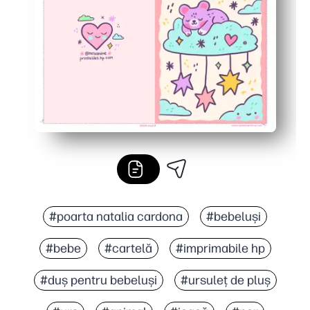
Proiectat pentru imprimare ușoară la domiciliu - funcți
#poarta natalia cardona
#bebeluși
#bebe
#cartelă
#imprimabile hp
#duș pentru bebeluși
#ursuleț de pluș