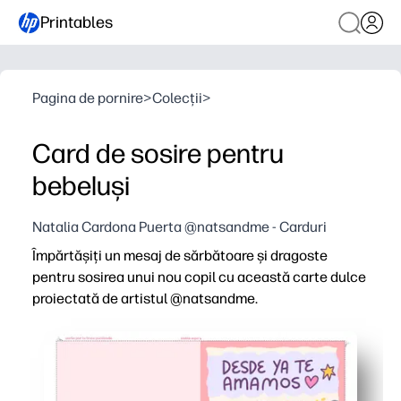
Printables
Pagina de pornire
>
Colecții
>
Card de sosire pentru
bebeluși
Natalia Cardona Puerta @natsandme - Carduri
Împărtășiți un mesaj de sărbătoare și dragoste
pentru sosirea unui nou copil cu această carte dulce
proiectată de artistul @natsandme.
De ce funcționează:
Imprimați, pliați și semnați în câteva minute - perfect a
Ilustrația creată de artiști adaugă căldură și farmec - ob
Goliți interiorul pentru mesaje sincere - personalizați pen