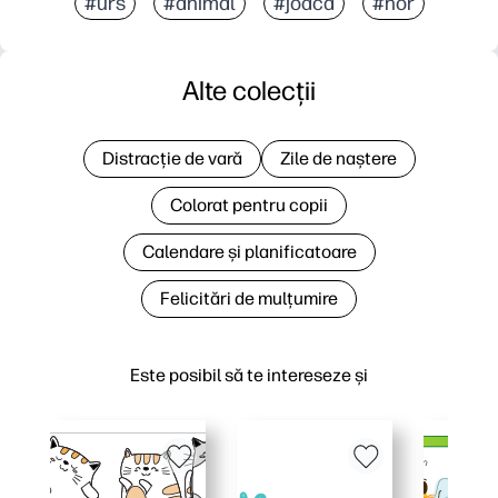
#urs
#animal
#joacă
#nor
Alte colecții
Distracție de vară
Zile de naștere
Colorat pentru copii
Calendare și planificatoare
Felicitări de mulțumire
Este posibil să te intereseze și