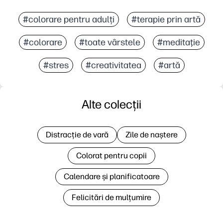
#colorare pentru adulți
#terapie prin artă
#colorare
#toate vârstele
#meditaţie
#stres
#creativitatea
#artă
Alte colecții
Distracție de vară
Zile de naștere
Colorat pentru copii
Calendare și planificatoare
Felicitări de mulțumire