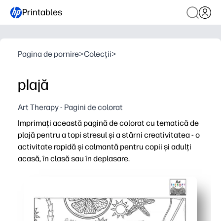
Printables
Pagina de pornire
>
Colecții
>
plajă
Art Therapy - Pagini de colorat
Imprimați această pagină de colorat cu tematică de
plajă pentru a topi stresul și a stârni creativitatea - o
activitate rapidă și calmantă pentru copii și adulți
acasă, în clasă sau în deplasare.
De ce funcționează:
Comoditate fără pregătire - descărcați, imprimați și col
Angajează toate vârstele - scoici, valuri și detalii însori
Utilizare flexibilă - excelentă pentru finisaje timpurii, colț