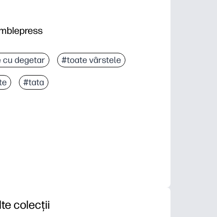
imblepress
 cu degetar
#toate vârstele
te
#tata
lte colecții