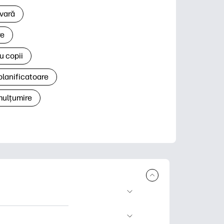
 vară
re
u copii
planificatoare
 mulțumire
rcare și imprimare.
 știri și cărți