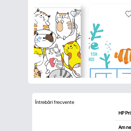
Întrebări frecvente
HP Pri
HP Pri
Am ne
Explor