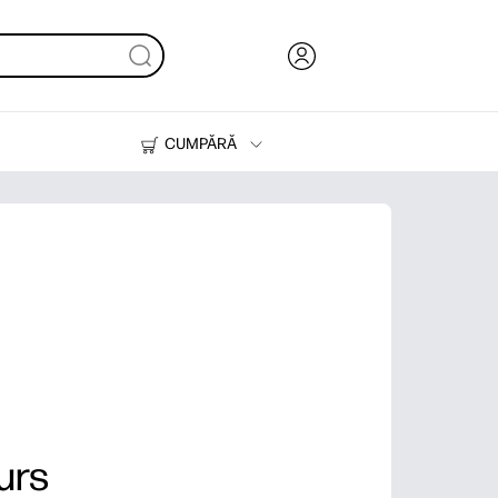
CUMPĂRĂ
Cerneală & Toner
Imprimante
urs