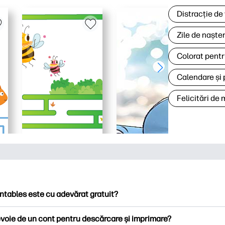
Distracție de
Zile de naște
Colorat pentr
Calendare și 
Felicitări de
ntables este cu adevărat gratuit?
ntables oferă peste 2.500 de imprimabile gratuite pentru descă
voie de un cont pentru descărcare și imprimare?
ați pagini de colorat populare, foi de lucru distractive de învățare,