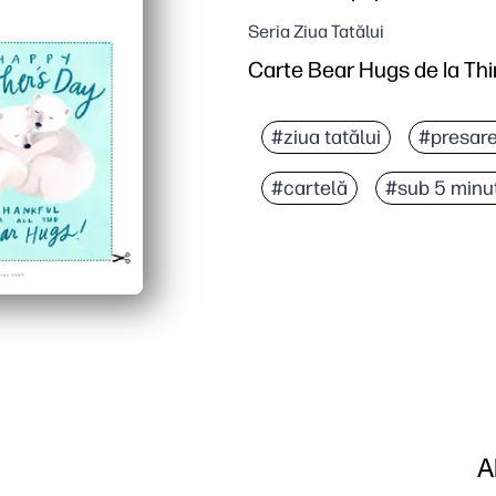
Seria Ziua Tatălui
Carte Bear Hugs de la Th
#ziua tatălui
#presare
#cartelă
#sub 5 minu
A