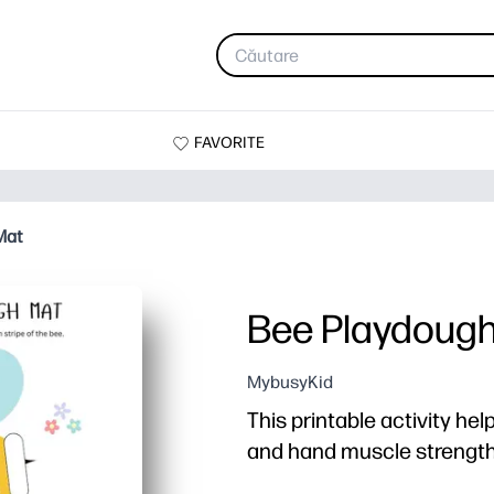
FAVORITE
Mat
Bee Playdoug
MybusyKid
This printable activity hel
and hand muscle strength 