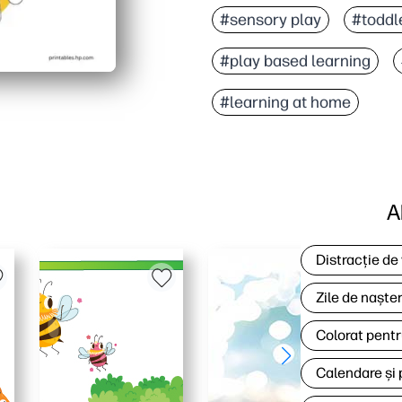
#sensory play
#toddle
#play based learning
#learning at home
A
Distracție de
Zile de naște
Colorat pentr
Calendare și 