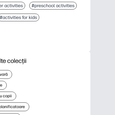
r activities
#preschool activities
#activities for kids
lte colecții
 vară
re
u copii
planificatoare