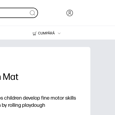
CUMPĂRĂ
Cerneală & Toner
Imprimante
h Mat
ps children develop fine motor skills
by rolling playdough