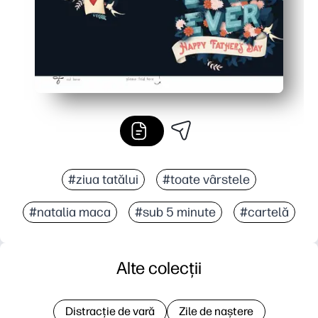
#ziua tatălui
#toate vârstele
#natalia maca
#sub 5 minute
#cartelă
Alte colecții
Distracție de vară
Zile de naștere