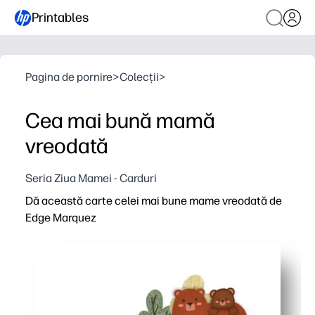
Printables
Pagina de pornire
>
Colecții
>
Cea mai bună mamă
vreodată
Seria Ziua Mamei - Carduri
Dă această carte celei mai bune mame vreodată de
Edge Marquez
De ce funcționează:
Imprimați acasă în câteva minute - perfect pentru Ziua
Aspect simplu de tăiere și pliere - trebuie doar să imprima
Copertă proiectată de artiști, care se simte premium - a
Interior gol pentru note sincere sau semnături pentru cop