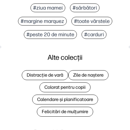
#ziua mamei
#sărbători
#margine marquez
#toate vârstele
#peste 20 de minute
#carduri
Alte colecții
Distracție de vară
Zile de naștere
Colorat pentru copii
Calendare și planificatoare
Felicitări de mulțumire