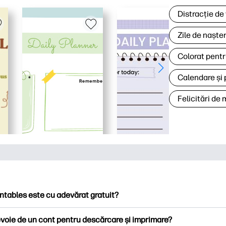
Distracție de
Zile de naște
Colorat pentr
Calendare și 
Felicitări de
ntables este cu adevărat gratuit?
ntables oferă peste 2.500 de imprimabile gratuite pentru descă
voie de un cont pentru descărcare și imprimare?
ați pagini de colorat populare, foi de lucru distractive de învățare,