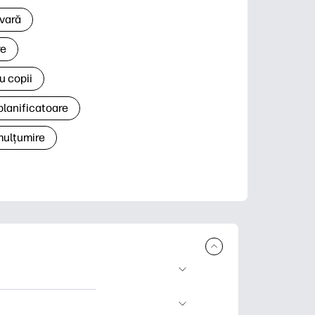
 vară
re
u copii
planificatoare
 mulțumire
rcare și imprimare.
 știri și cărți