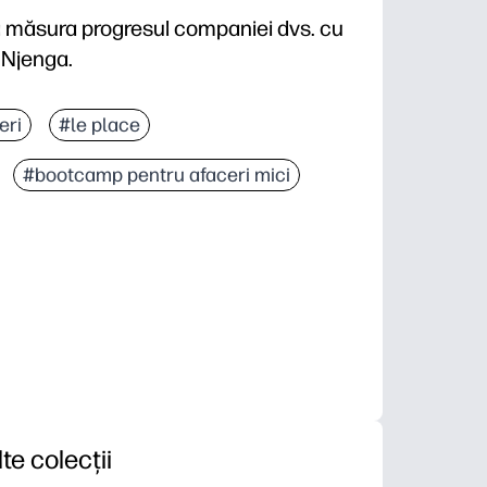
 a măsura progresul companiei dvs. cu
 Njenga.
eri
#le place
#bootcamp pentru afaceri mici
lte colecții