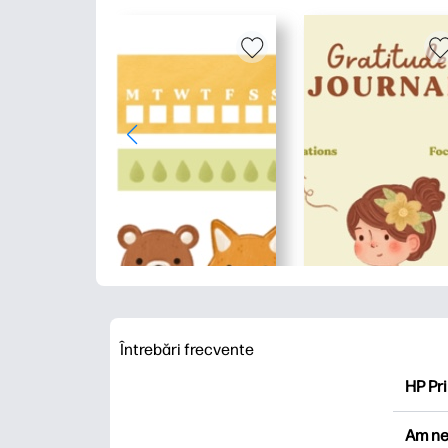
Întrebări frecvente
HP Pri
HP Pri
Am ne
Explor