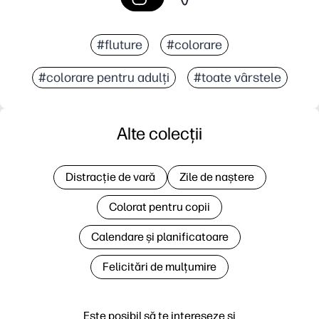
#fluture
#colorare
#colorare pentru adulți
#toate vârstele
Alte colecții
Distracție de vară
Zile de naștere
Colorat pentru copii
Calendare și planificatoare
Felicitări de mulțumire
Este posibil să te intereseze și