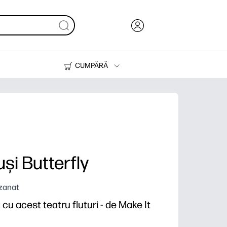
CUMPĂRĂ
Cerneală & Toner
Imprimante
și Butterfly
izanat
cu acest teatru fluturi - de Make It