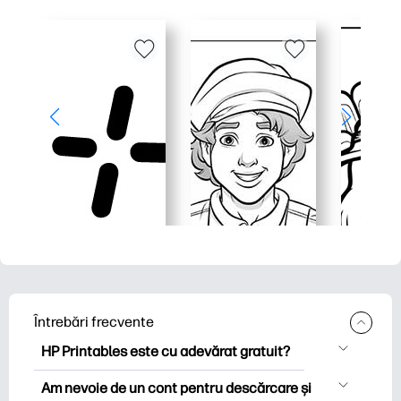
Întrebări frecvente
HP Printables este cu adevărat gratuit?
HP Printables oferă peste 2.500 de
Am nevoie de un cont pentru descărcare și