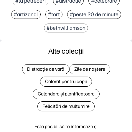
#la petreceri
#distracție
#celebrare
#artizanal
#tort
#peste 20 de minute
#bethwilliamson
Alte colecții
Distracție de vară
Zile de naștere
Colorat pentru copii
Calendare și planificatoare
Felicitări de mulțumire
Este posibil să te intereseze și