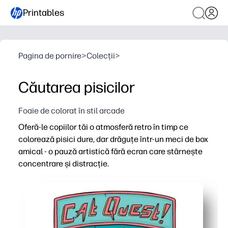
Printables
Pagina de pornire
>
Colecții
>
Căutarea pisicilor
Foaie de colorat în stil arcade
Oferă-le copiilor tăi o atmosferă retro în timp ce
colorează pisici dure, dar drăguțe într-un meci de box
amical - o pauză artistică fără ecran care stârnește
concentrare și distracție.
De ce funcționează:
Comoditate de imprimare și utilizare - doar apăsați imp
Îi menține pe copii implicați - tema jucăușă atrage atât ju
Construiește abilități - controlul motor fin, deciziile d