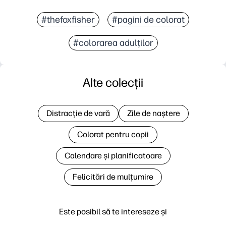
#thefoxfisher
#pagini de colorat
#colorarea adulților
Alte colecții
Distracție de vară
Zile de naștere
Colorat pentru copii
Calendare și planificatoare
Felicitări de mulțumire
Este posibil să te intereseze și